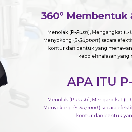
360° Membentuk 
Menolak (P-
Push
), Mengangkat (L-
L
Menyokong (S-
Support
) secara efek
kontur dan bentuk yang menawan
kebolehnafasan yang
APA ITU P-
Menolak (P-
Push
), Mengangkat (L-
L
Menyokong (S-
Support
) secara efek
kontur dan bentuk ya