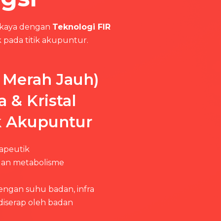
erkaya dengan
Teknologi FIR
k pada titik akupuntur.
a Merah Jauh)
 & Kristal
k Akupuntur
apeutik
dan metabolisme
ngan suhu badan, infra
diserap oleh badan