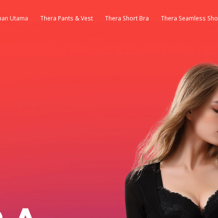
man Utama
Thera Pants & Vest
Thera Short Bra
Thera Seamless Sho