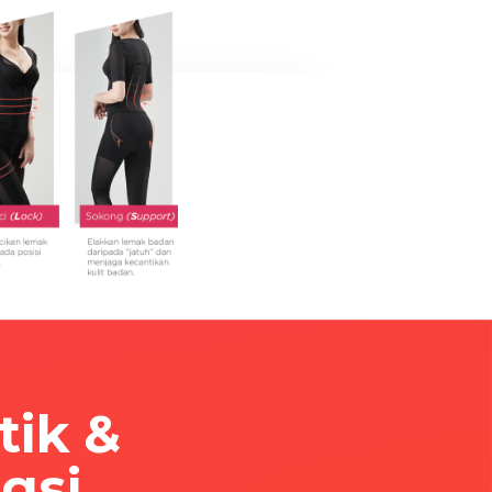
tik &
gsi