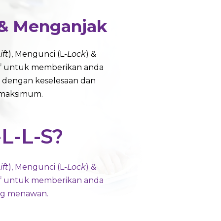
& Menganjak
ift
), Mengunci (L-
Lock
) &
tif untuk memberikan anda
 dengan keselesaan dan
 maksimum.
L-L-S?
ift
), Mengunci (L-
Lock
) &
tif untuk memberikan anda
ng menawan.