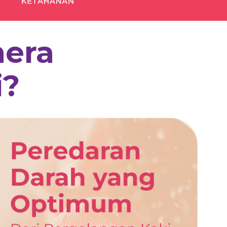
hera
i?