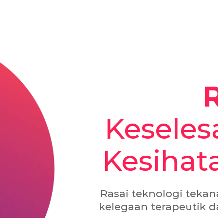
R
Keseles
Kesihat
Rasai teknologi teka
kelegaan terapeutik d